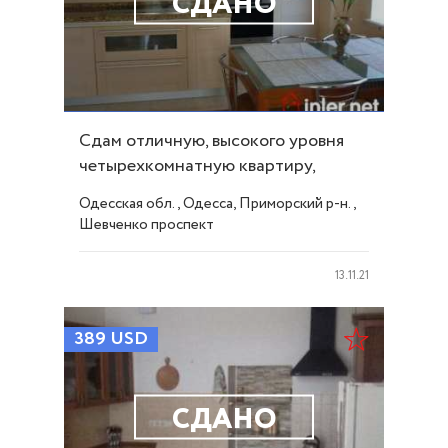
СДАНО
Cдам отличную, высокого уровня
четырехкомнатную квартиру,
180кв.м. на ID 172
Одесская обл., Одесса, Приморский р-н.,
Шевченко проспект
13.11.21
389
USD
СДАНО