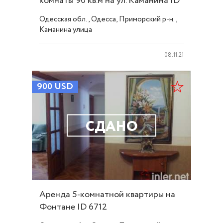
комнаты 90 кв.м на ул. Каманина ID
5803
Одесская обл., Одесса, Приморский р-н.,
Каманина улица
08.11.21
900
USD
СДАНО
Аренда 5-комнатной квартиры на
Фонтане ID 6712