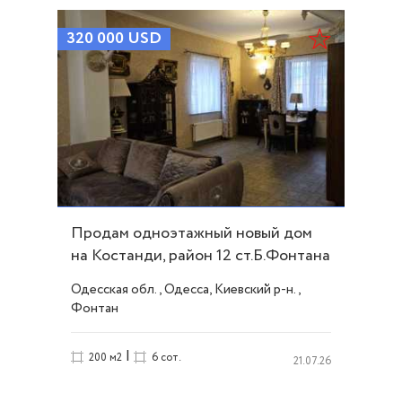
320 000
USD
Продам одноэтажный новый дом
на Костанди, район 12 ст.Б.Фонтана
ID 52764
Одесская обл., Одесса, Киевский р-н.,
Фонтан
|
200 м2
6 сот.
21.07.26