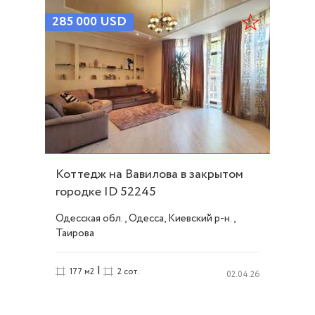
285 000
USD
Коттедж на Вавилова в закрытом
городке ID 52245
Одесская обл., Одесса, Киевский р-н.,
Таирова
|
177 м2
2 сот.
02.04.26