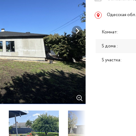
Одесская обл.
Комнат:
S дома :
S участка: