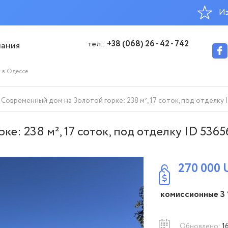
Из
тел.:
+38 (068) 26 - 42 - 742
пания
к в Одессе
Современный дом на Золотой горке: 238 м², 17 соток, под отделку 
е: 238 м², 17 соток, под отделку ID 5365
270 000
комиссионные 3
Обновлено:
1