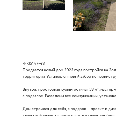
-F-35147-48
Продается новый дом 2023 года постройки на Золо
территории. Установлен новый забор по периметру,
Внутри: просторная кухня-гостиная 58 м², мастер-с
с подвалом. Разведены все коммуникации, установл
Дом строился для себя, в подарок — проект и диз
тупиковой улице, рядом — пляж, магазины, удобная 