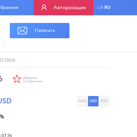
Авторизация
бранное
UA
RU
|
Написать
ID 53656
6
Добавить
в избранное
USD
UAH
USD
EUR
 %
6.07.26